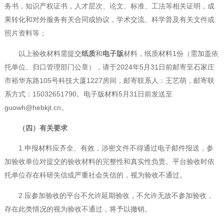
务书，知识产权证书，人才层次、论文、标准、工法等相关证明，成
果转化和对外服务有关合同或协议，学术交流、科学普及有关文件或
照片资料等；
以上验收材料需提交
纸质
和
电子版
材料，纸质材料1份（需加盖依
托单位、归口管理部门公章），请于2024年5月31日前邮寄至石家庄
市裕华东路105号科技大厦1227房间，邮寄联系人：王艺萌，邮寄联
系方式：15032651790。电子版材料5月31日前发送至
guowh@hebkjt.cn。
（四）有关要求
1.申报材料应齐全、有效，涉密文件不得通过电子邮件报送，参
加验收单位对提交的验收材料的完整性和真实性负责。平台验收时依
托单位存在科研失信或严重社会失信的，视为验收不通过。
2.应参加验收的平台不允许延期验收，不允许无故不参加验收，
存在此类情况的视为验收不通过，将予以撤销。