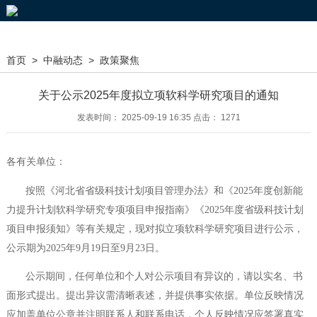
首页
>
中融动态
>
政策聚焦
关于公示2025年度拟立项软科学研究项目的通知
发表时间： 2025-09-19 16:35 点击： 1271
各有关单位：
按照《河北省省级科技计划项目管理办法》和《2025年度创新能
力提升计划软科学研究专项项目申报指南》《2025年度省级科技计划
项目申报须知》等有关规定，现对拟立项软科学研究项目进行公示，
公示期为2025年9月19日至9月23日。
公示期间，任何单位和个人对公示项目有异议的，请以实名、书
面形式提出。提出异议需清晰表述，并提供事实依据。单位反映情况
应加盖单位公章并注明联系人和联系电话，个人反映情况应签署真实