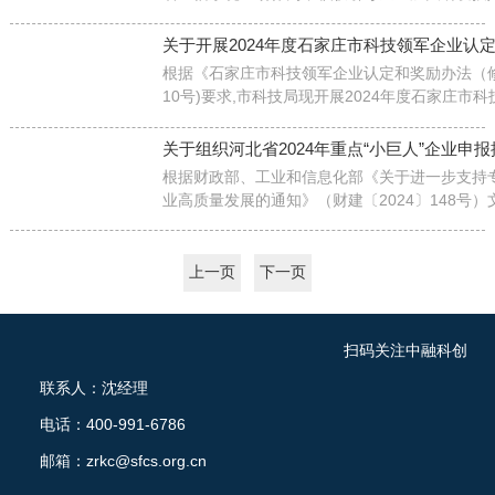
业企业研发机构建设。二季度以来，经企业自愿
审定，中东线缆制造有限责任公司
关于开展2024年度石家庄市科技领军企业认
根据《石家庄市科技领军企业认定和奖励办法（修订
10号)要求,市科技局现开展2024年度石家庄市
军企业入库培育工作
关于组织河北省2024年重点“小巨人”企业申
根据财政部、工业和信息化部《关于进一步支持
业高质量发展的通知》（财建〔2024〕148号
业和信息化厅、财政厅共同组织开展河北省2024
人”企业申报推荐工作
上一页
下一页
扫码关注中融科创
联系人：沈经理
电话：400-991-6786
邮箱：zrkc@sfcs.org.cn