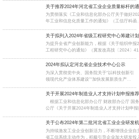
关于推荐2024年河北省工业企业质量标杆的
为贯彻落实《工业和信息化部办公厅关于做好202
年工业和信息化质量工作的通知》（工信厅科函
〔2024〕113号）和《河北省工业和信息化厅关
做好2024年工业和信息化质量工作的通知》要求
关于拟列入2024年省级工程研究中心筹建计
为提升全省产业创新能力，根据《关于组织申报2
工程研究中心的通知》（冀发改高技〔2024〕41
委委托第三方机构，经过形式审查、专家评审等
拟列入2024年省级工程研究中心筹建计划名单予
2024年拟认定河北省企业技术中心公示
为深入贯彻党中央、国务院关于“以科技创新引
领现代化产业体系建设”“加快发展新质生产
力”等决策部署，全面落实省委、省政府关于推
进全省产业转型升级，加快发展战略性新兴产
关于开展2024年制造业人才支持计划申报推
业和未来产业有关要求，强化企业科技创新主
根据工业和信息化部办公厅 财政部办公厅 国
体地位
公厅《关于开展2024年制造业人才支持计划申
通知》（工信厅联人〔2024〕38号），现就组
2024年制造业人才支持计划申报推荐工作通知如
关于公布2024年第二批河北省工业企业研发
为持续激发工业企业创新活力，不断增强企业自
省工信系统主动作为，积极引导企业加大研发投